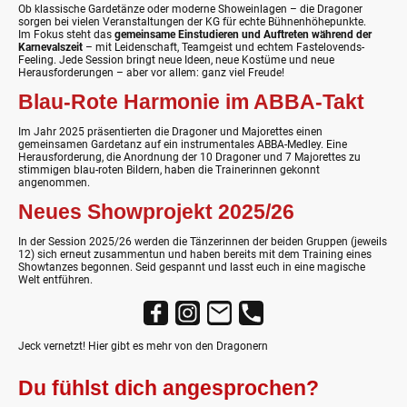
Ob klassische Gardetänze oder moderne Showeinlagen – die Dragoner
sorgen bei vielen Veranstaltungen der KG für echte Bühnenhöhepunkte.
Im Fokus steht das
gemeinsame Einstudieren und Auftreten während der
Karnevalszeit
– mit Leidenschaft, Teamgeist und echtem Fastelovends-
Feeling. Jede Session bringt neue Ideen, neue Kostüme und neue
Herausforderungen – aber vor allem: ganz viel Freude!
Blau-Rote Harmonie im ABBA-Takt
Im Jahr 2025 präsentierten die Dragoner und Majorettes einen
gemeinsamen Gardetanz auf ein instrumentales ABBA-Medley. Eine
Herausforderung, die Anordnung der 10 Dragoner und 7 Majorettes zu
stimmigen blau-roten Bildern, haben die Trainerinnen gekonnt
angenommen.
Neues Showprojekt 2025/26
In der Session 2025/26 werden die Tänzerinnen der beiden Gruppen (jeweils
12) sich erneut zusammentun und haben bereits mit dem Training eines
Showtanzes begonnen. Seid gespannt und lasst euch in eine magische
Welt entführen.
Jeck vernetzt! Hier gibt es mehr von den Dragonern
Du fühlst dich angesprochen?