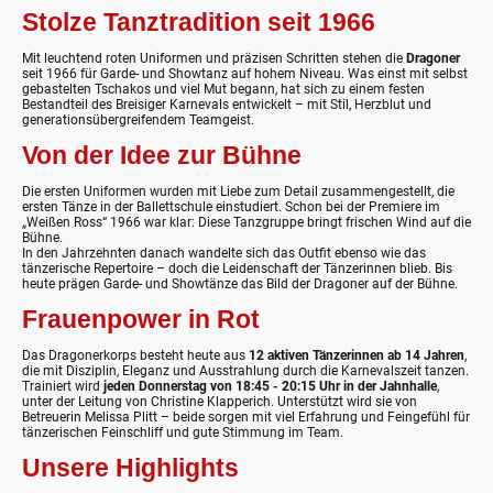
Stolze Tanztradition seit 1966
Mit leuchtend roten Uniformen und präzisen Schritten stehen die
Dragoner
seit 1966 für Garde- und Showtanz auf hohem Niveau. Was einst mit selbst
gebastelten Tschakos und viel Mut begann, hat sich zu einem festen
Bestandteil des Breisiger Karnevals entwickelt – mit Stil, Herzblut und
generationsübergreifendem Teamgeist.
Von der Idee zur Bühne
Die ersten Uniformen wurden mit Liebe zum Detail zusammengestellt, die
ersten Tänze in der Ballettschule einstudiert. Schon bei der Premiere im
„Weißen Ross“ 1966 war klar: Diese Tanzgruppe bringt frischen Wind auf die
Bühne.
In den Jahrzehnten danach wandelte sich das Outfit ebenso wie das
tänzerische Repertoire – doch die Leidenschaft der Tänzerinnen blieb. Bis
heute prägen Garde- und Showtänze das Bild der Dragoner auf der Bühne.
Frauenpower in Rot
Das Dragonerkorps besteht heute aus
12 aktiven Tänzerinnen ab 14 Jahren
,
die mit Disziplin, Eleganz und Ausstrahlung durch die Karnevalszeit tanzen.
Trainiert wird
jeden Donnerstag von 18:45 - 20:15 Uhr in der Jahnhalle
,
unter der Leitung von Christine Klapperich. Unterstützt wird sie von
Betreuerin Melissa Plitt – beide sorgen mit viel Erfahrung und Feingefühl für
tänzerischen Feinschliff und gute Stimmung im Team.
Unsere Highlights